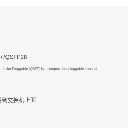
+/QSFP28
factor Pluggable (QSFP) is a compact, hot-pluggable transcei...
用到交换机上面