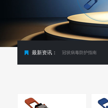
冠状病毒防护指南
最新资讯：
qsfp+和sfp+光模块的
光网络发展 大带宽已