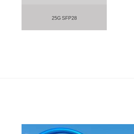
25G SFP28
16G SFP+
10G SFP+
10G XFP
BELOW 10G