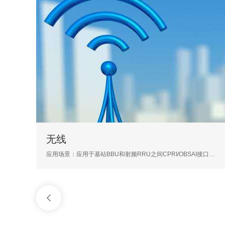
无线
应用场景：应用于基站BBU和射频RRU之间CPRI/OBSAI接口；长距...
1
2
3
4