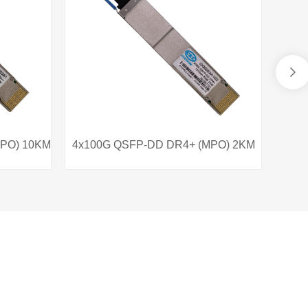
x100G QSFP-DD DR4+ (MPO) 2KM
800G QSFP-DD 2